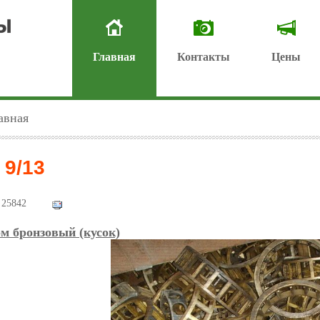
Главная
Контакты
Цены
авная
 9/13
25842
м бронзовый (кусок)