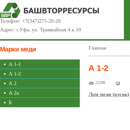
Телефон:
+7(347)275-20-20
Адрес: г.Уфа, ул. Трамвайная 4 к.10
Главная
Марки меди
А 1-1
А 1-2
А 1-2
А 2
22286
А 2а
Лом меди (кусок)
Б