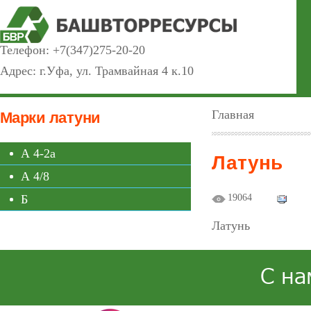
Телефон:
+7(347)275-20-20
Адрес: г.Уфа, ул. Трамвайная 4 к.10
Главная
Марки латуни
А 4-2а
Латунь
А 4/8
Б
19064
Латунь
С на