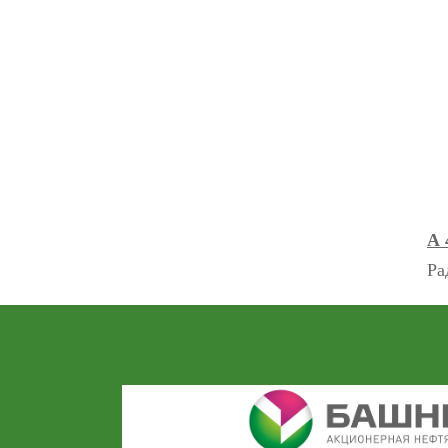
А 
Ра