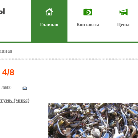
Главная
Контакты
Цены
авная
 4/8
26600
тунь (микс)