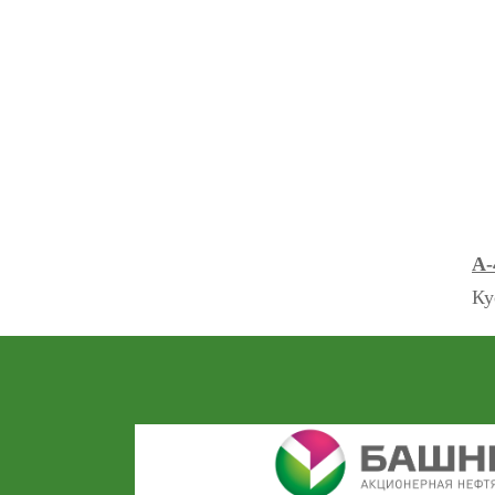
А-
Ку